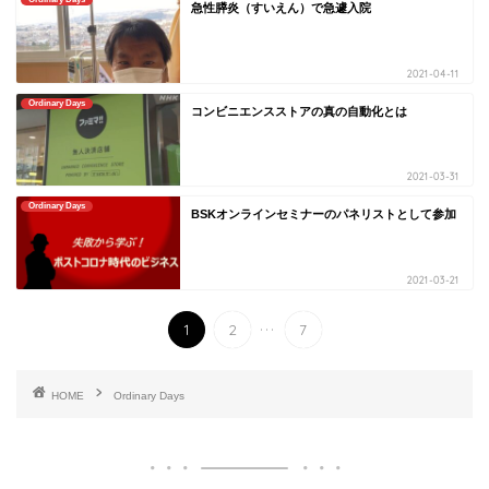
急性膵炎（すいえん）で急遽入院
2021-04-11
Ordinary Days
コンビニエンスストアの真の自動化とは
2021-03-31
Ordinary Days
BSKオンラインセミナーのパネリストとして参加
2021-03-21
...
1
2
7
HOME
Ordinary Days