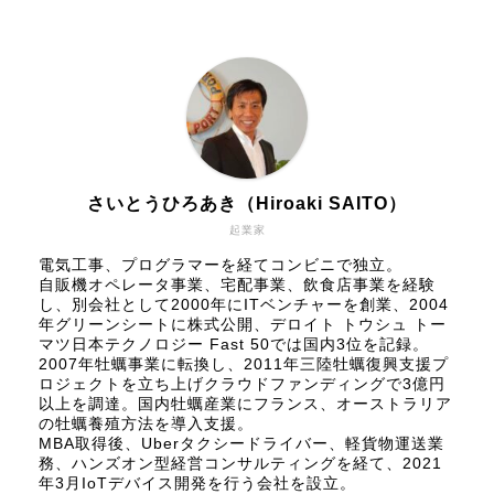
さいとうひろあき（Hiroaki SAITO）
起業家
電気工事、プログラマーを経てコンビニで独立。
自販機オペレータ事業、宅配事業、飲食店事業を経験
し、別会社として2000年にITベンチャーを創業、2004
年グリーンシートに株式公開、
デロイト トウシュ トー
マツ日本テクノロジー Fast 50
では国内3位を記録。
2007年牡蠣事業に転換し、2011年三陸牡蠣復興支援プ
ロジェクトを立ち上げクラウドファンディングで3億円
以上を調達。国内牡蠣産業にフランス、オーストラリア
の牡蠣養殖方法を導入支援。
MBA取得後、Uberタクシードライバー、軽貨物運送業
務、ハンズオン型経営コンサルティングを経て、2021
年3月IoTデバイス開発を行う会社を設立。