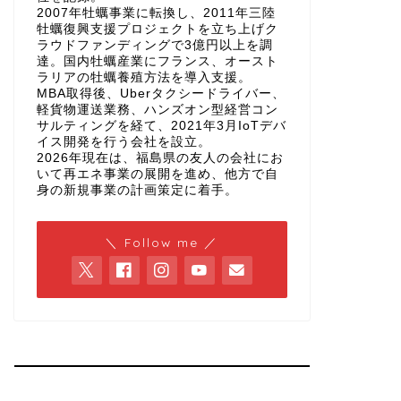
2007年牡蠣事業に転換し、2011年三陸
牡蠣復興支援プロジェクトを立ち上げク
ラウドファンディングで3億円以上を調
達。国内牡蠣産業にフランス、オースト
ラリアの牡蠣養殖方法を導入支援。
MBA取得後、Uberタクシードライバー、
軽貨物運送業務、ハンズオン型経営コン
サルティングを経て、2021年3月IoTデバ
イス開発を行う会社を設立。
2026年現在は、福島県の友人の会社にお
いて再エネ事業の展開を進め、他方で自
身の新規事業の計画策定に着手。
＼ Follow me ／