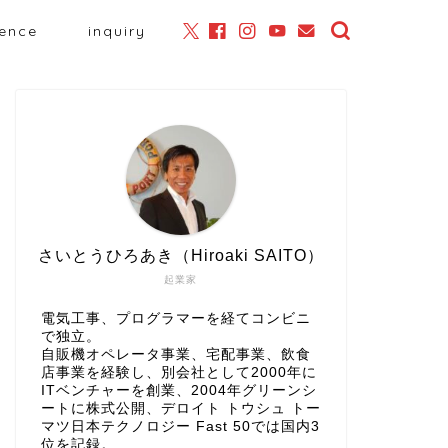
ience
inquiry
さいとうひろあき（Hiroaki SAITO）
起業家
電気工事、プログラマーを経てコンビニ
で独立。
自販機オペレータ事業、宅配事業、飲食
店事業を経験し、別会社として2000年に
ITベンチャーを創業、2004年グリーンシ
ートに株式公開、
デロイト トウシュ トー
マツ日本テクノロジー Fast 50
では国内3
位を記録。