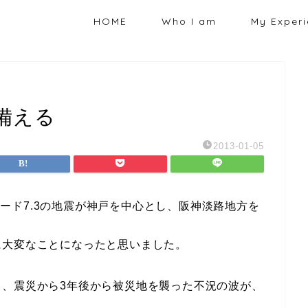
HOME
Who I am
My Exper
備える
2013-01-05
チュード7.3の地震が神戸を中心とし、阪神淡路地方を
に大変なことになったと思いました。
ら、震災から3年後から被災地を襲った不況の波が、