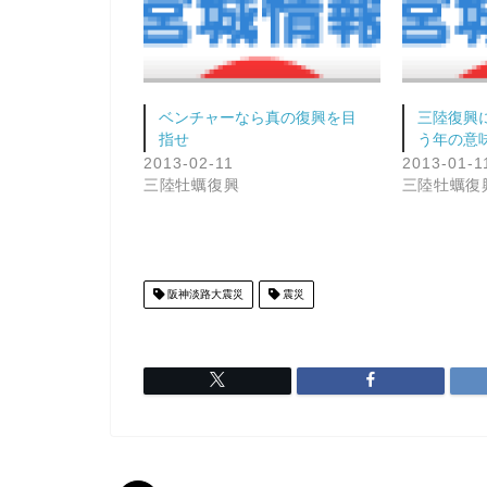
ベンチャーなら真の復興を目
三陸復興に
指せ
う年の意
2013-02-11
2013-01-1
三陸牡蠣復興
三陸牡蠣復
阪神淡路大震災
震災