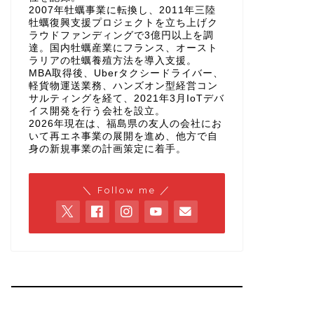
2007年牡蠣事業に転換し、2011年三陸
牡蠣復興支援プロジェクトを立ち上げク
ラウドファンディングで3億円以上を調
達。国内牡蠣産業にフランス、オースト
ラリアの牡蠣養殖方法を導入支援。
MBA取得後、Uberタクシードライバー、
軽貨物運送業務、ハンズオン型経営コン
サルティングを経て、2021年3月IoTデバ
イス開発を行う会社を設立。
2026年現在は、福島県の友人の会社にお
いて再エネ事業の展開を進め、他方で自
身の新規事業の計画策定に着手。
＼ Follow me ／