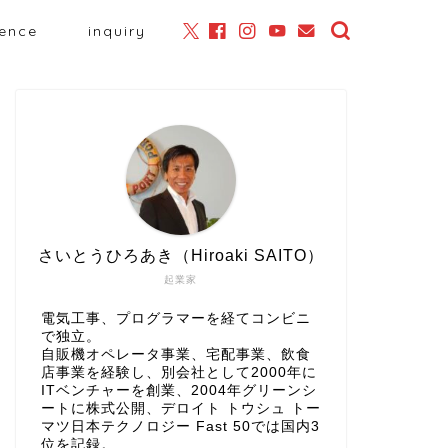
ience
inquiry
さいとうひろあき（Hiroaki SAITO）
起業家
電気工事、プログラマーを経てコンビニ
で独立。
自販機オペレータ事業、宅配事業、飲食
店事業を経験し、別会社として2000年に
ITベンチャーを創業、2004年グリーンシ
ートに株式公開、
デロイト トウシュ トー
マツ日本テクノロジー Fast 50
では国内3
位を記録。