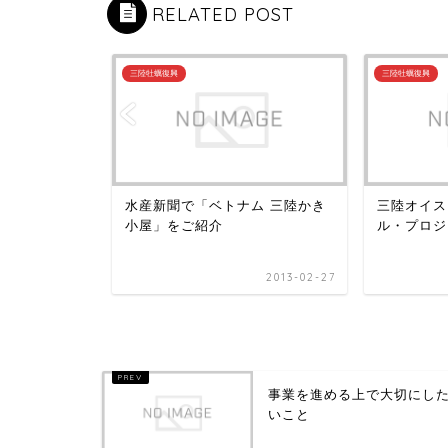
RELATED POST
三陸牡蠣復興
三陸牡蠣復興
機
水産新聞で「ベトナム 三陸かき
三陸オイス
小屋」をご紹介
ル・プロジ
2013-12-14
2013-02-27
事業を進める上で大切にし
いこと