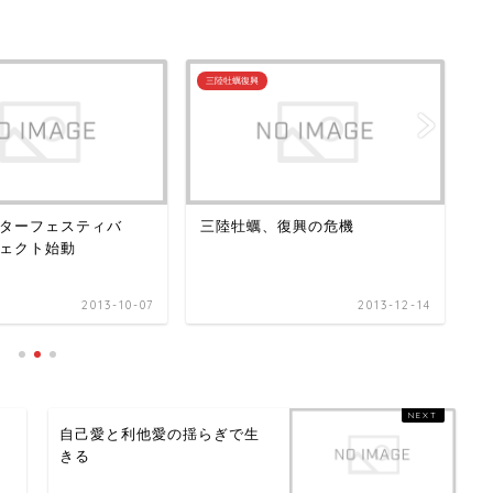
三陸牡蠣復興
三
ターフェスティバ
三陸牡蠣、復興の危機
水
ェクト始動
小
2013-10-07
2013-12-14
た
自己愛と利他愛の揺らぎで生
きる