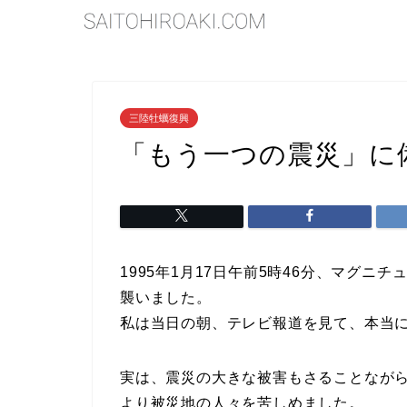
三陸牡蠣復興
「もう一つの震災」に
1995年1月17日午前5時46分、マグニ
襲いました。
私は当日の朝、テレビ報道を見て、本当
実は、震災の大きな被害もさることなが
より被災地の人々を苦しめました。