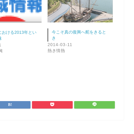
今こそ真の復興へ舵をきると
おける2013年とい
き
味
2014-03-11
1
熱き情熱
興