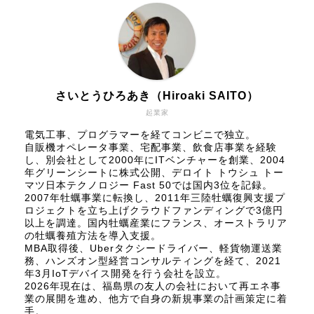
さいとうひろあき（Hiroaki SAITO）
起業家
電気工事、プログラマーを経てコンビニで独立。
自販機オペレータ事業、宅配事業、飲食店事業を経験
し、別会社として2000年にITベンチャーを創業、2004
年グリーンシートに株式公開、
デロイト トウシュ トー
マツ日本テクノロジー Fast 50
では国内3位を記録。
2007年牡蠣事業に転換し、2011年三陸牡蠣復興支援プ
ロジェクトを立ち上げクラウドファンディングで3億円
以上を調達。国内牡蠣産業にフランス、オーストラリア
の牡蠣養殖方法を導入支援。
MBA取得後、Uberタクシードライバー、軽貨物運送業
務、ハンズオン型経営コンサルティングを経て、2021
年3月IoTデバイス開発を行う会社を設立。
2026年現在は、福島県の友人の会社において再エネ事
業の展開を進め、他方で自身の新規事業の計画策定に着
手。