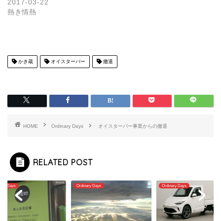
2017-03-22
熱き情熱
かき蔵
オイスターバー
撤退
HOME
Ordinary Days
オイスターバー事業からの撤退
RELATED POST
nary Days
Ordinary Days
Ordinary Days