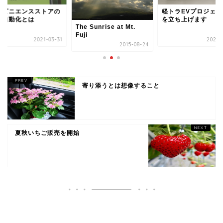
ンビニエンスストアの
軽トラEVプロジェク
の自動化とは
を立ち上げます
The Sunrise at Mt.
Fuji
2021-03-31
2025-
2015-08-24
寄り添うとは想像すること
夏秋いちご販売を開始