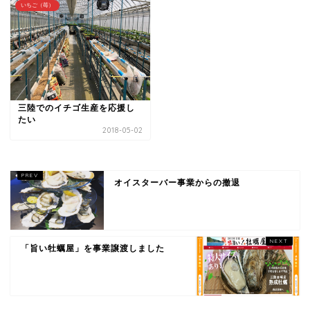
いちご（苺）
三陸でのイチゴ生産を応援し
たい
2018-05-02
オイスターバー事業からの撤退
「旨い牡蠣屋」を事業譲渡しました