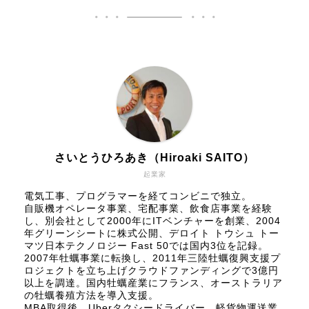
さいとうひろあき（Hiroaki SAITO）
起業家
電気工事、プログラマーを経てコンビニで独立。
自販機オペレータ事業、宅配事業、飲食店事業を経験
し、別会社として2000年にITベンチャーを創業、2004
年グリーンシートに株式公開、
デロイト トウシュ トー
マツ日本テクノロジー Fast 50
では国内3位を記録。
2007年牡蠣事業に転換し、2011年三陸牡蠣復興支援プ
ロジェクトを立ち上げクラウドファンディングで3億円
以上を調達。国内牡蠣産業にフランス、オーストラリア
の牡蠣養殖方法を導入支援。
MBA取得後、Uberタクシードライバー、軽貨物運送業