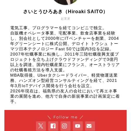
さいとうひろあき（Hiroaki SAITO）
起業家
電気工事、プログラマーを経てコンビニで独立。
自販機オペレータ事業、宅配事業、飲食店事業を経験
し、別会社として2000年にITベンチャーを創業、2004
年グリーンシートに株式公開、
デロイト トウシュ トー
マツ日本テクノロジー Fast 50
では国内3位を記録。
2007年牡蠣事業に転換し、2011年三陸牡蠣復興支援プ
ロジェクトを立ち上げクラウドファンディングで3億円
以上を調達。国内牡蠣産業にフランス、オーストラリア
の牡蠣養殖方法を導入支援。
MBA取得後、Uberタクシードライバー、軽貨物運送業
務、ハンズオン型経営コンサルティングを経て、2021
年3月IoTデバイス開発を行う会社を設立。
2026年現在は、福島県の友人の会社において再エネ事
業の展開を進め、他方で自身の新規事業の計画策定に着
手。
＼ Follow me ／