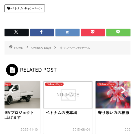
ベトナム キャンペーン
HOME
Ordinary Days
キャンペーンのゲーム
RELATED POST
nary Days
Ordinary Days
Ordinary Days
トラEVプロジェクト
ベトナムの洗車場
寄り添い力の根源
立ち上げます
2025-11-10
2013-08-04
2024-0