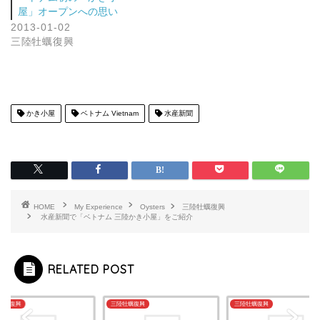
屋」オープンへの思い
2013-01-02
三陸牡蠣復興
かき小屋
ベトナム Vietnam
水産新聞
HOME
My Experience
Oysters
三陸牡蠣復興
水産新聞で「ベトナム 三陸かき小屋」をご紹介
RELATED POST
牡蠣復興
三陸牡蠣復興
三陸牡蠣復興