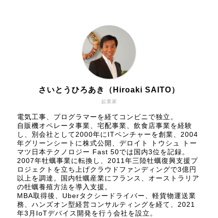
さいとうひろあき（Hiroaki SAITO）
起業家
電気工事、プログラマーを経てコンビニで独立。
自販機オペレータ事業、宅配事業、飲食店事業を経験
し、別会社として2000年にITベンチャーを創業、2004
年グリーンシートに株式公開、
デロイト トウシュ トー
マツ日本テクノロジー Fast 50
では国内3位を記録。
2007年牡蠣事業に転換し、2011年三陸牡蠣復興支援プ
ロジェクトを立ち上げクラウドファンディングで3億円
以上を調達。国内牡蠣産業にフランス、オーストラリア
の牡蠣養殖方法を導入支援。
MBA取得後、Uberタクシードライバー、軽貨物運送業
務、ハンズオン型経営コンサルティングを経て、2021
年3月IoTデバイス開発を行う会社を設立。