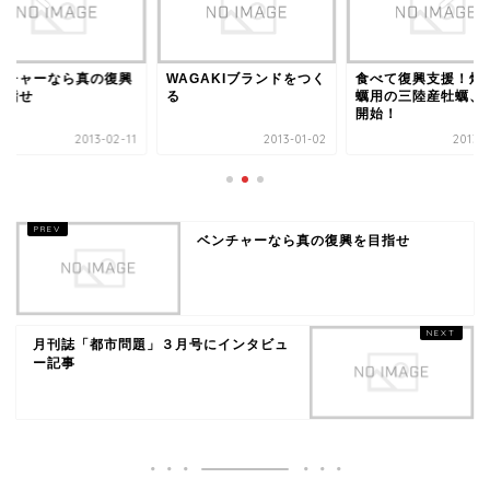
ンチャーなら真の復興
WAGAKIブランドをつく
食べて復興支援！焼
目指せ
る
蠣用の三陸産牡蠣、
開始！
2013-02-11
2013-01-02
2013-0
ベンチャーなら真の復興を目指せ
月刊誌「都市問題」３月号にインタビュ
ー記事