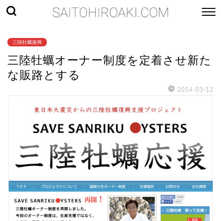
三陸牡蠣復興
三陸牡蠣オーナー制度を定着させ新た
な販路とする
2014-03-12