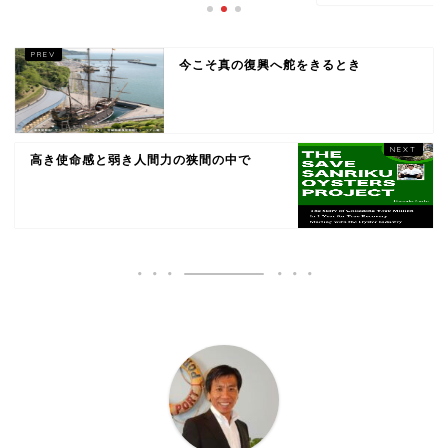
今こそ真の復興へ舵をきるとき
高き使命感と弱き人間力の狭間の中で