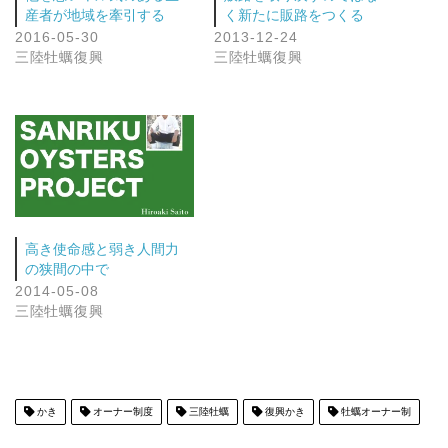
産者が地域を牽引する
く新たに販路をつくる
2016-05-30
2013-12-24
三陸牡蠣復興
三陸牡蠣復興
高き使命感と弱き人間力
の狭間の中で
2014-05-08
三陸牡蠣復興
かき
オーナー制度
三陸牡蠣
復興かき
牡蠣オーナー制