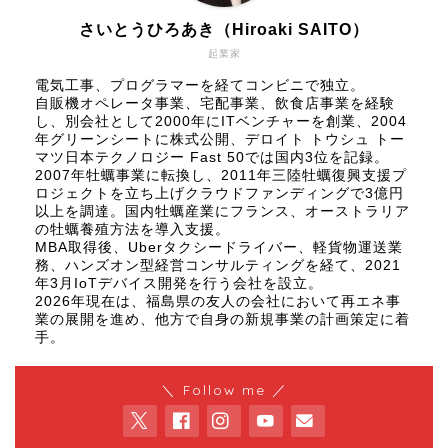
さいとうひろあき（Hiroaki SAITO）
起業家
電気工事、プログラマーを経てコンビニで独立。
自販機オペレータ事業、宅配事業、飲食店事業を経験
し、別会社として2000年にITベンチャーを創業、2004
年グリーンシートに株式公開、
デロイト トウシュ トー
マツ日本テクノロジー Fast 50
では国内3位を記録。
2007年牡蠣事業に転換し、2011年三陸牡蠣復興支援プ
ロジェクトを立ち上げクラウドファンディングで3億円
以上を調達。国内牡蠣産業にフランス、オーストラリア
の牡蠣養殖方法を導入支援。
MBA取得後、Uberタクシードライバー、軽貨物運送業
務、ハンズオン型経営コンサルティングを経て、2021
年3月IoTデバイス開発を行う会社を設立。
2026年現在は、福島県の友人の会社において再エネ事
業の展開を進め、他方で自身の新規事業の計画策定に着
手。
＼ Follow me ／