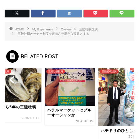
HOME
My Experience
Oysters
三陸牡蠣復興
三陸牡蠣オーナー制度を定着させ新たな販路とする
RELATED POST
牡蠣復興
三陸牡蠣復興
三陸牡蠣復興
れから5年の三陸牡蠣
ハラルマーケットはブル
ーオーシャンか
2016-03-11
2014-01-05
ハチドリのひとしず
2014-0