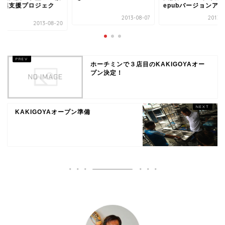
復興支援プロジェク
epubバージョンア
.
2013-08-07
2013-0
2013-08-20
ホーチミンで３店目のKAKIGOYAオー
プン決定！
KAKIGOYAオープン準備