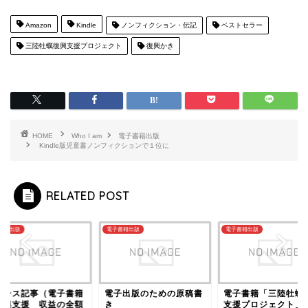
Amazon
Kindle
ノンフィクション・伝記
ベストセラー
三陸牡蠣復興支援プロジェクト
復興かき
HOME
Who I am
電子書籍出版
Kindle版児童書ノンフィクションで１位に
RELATED POST
書籍出版
電子書籍出版
電子書籍出版
ュース記事（電子書籍
電子出版のための原稿書
電子書籍「三陸牡蠣
復興支援 収益の全額
き
支援プロジェクト」