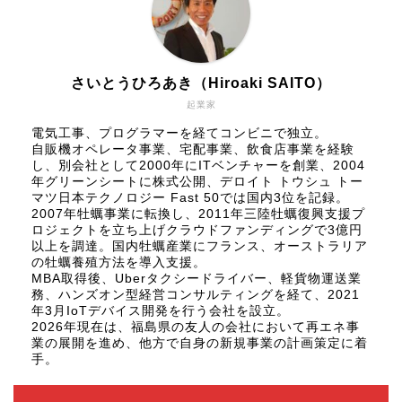
さいとうひろあき（Hiroaki SAITO）
起業家
電気工事、プログラマーを経てコンビニで独立。
自販機オペレータ事業、宅配事業、飲食店事業を経験
し、別会社として2000年にITベンチャーを創業、2004
年グリーンシートに株式公開、
デロイト トウシュ トー
マツ日本テクノロジー Fast 50
では国内3位を記録。
2007年牡蠣事業に転換し、2011年三陸牡蠣復興支援プ
ロジェクトを立ち上げクラウドファンディングで3億円
以上を調達。国内牡蠣産業にフランス、オーストラリア
の牡蠣養殖方法を導入支援。
MBA取得後、Uberタクシードライバー、軽貨物運送業
務、ハンズオン型経営コンサルティングを経て、2021
年3月IoTデバイス開発を行う会社を設立。
2026年現在は、福島県の友人の会社において再エネ事
業の展開を進め、他方で自身の新規事業の計画策定に着
手。