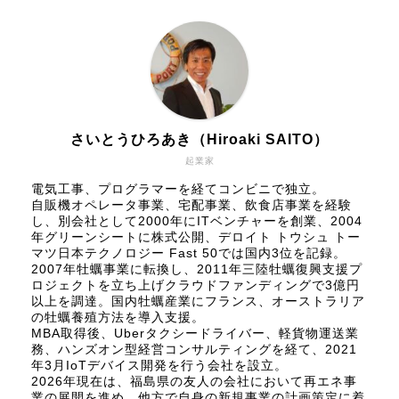
さいとうひろあき（Hiroaki SAITO）
起業家
電気工事、プログラマーを経てコンビニで独立。
自販機オペレータ事業、宅配事業、飲食店事業を経験
し、別会社として2000年にITベンチャーを創業、2004
年グリーンシートに株式公開、
デロイト トウシュ トー
マツ日本テクノロジー Fast 50
では国内3位を記録。
2007年牡蠣事業に転換し、2011年三陸牡蠣復興支援プ
ロジェクトを立ち上げクラウドファンディングで3億円
以上を調達。国内牡蠣産業にフランス、オーストラリア
の牡蠣養殖方法を導入支援。
MBA取得後、Uberタクシードライバー、軽貨物運送業
務、ハンズオン型経営コンサルティングを経て、2021
年3月IoTデバイス開発を行う会社を設立。
2026年現在は、福島県の友人の会社において再エネ事
業の展開を進め、他方で自身の新規事業の計画策定に着