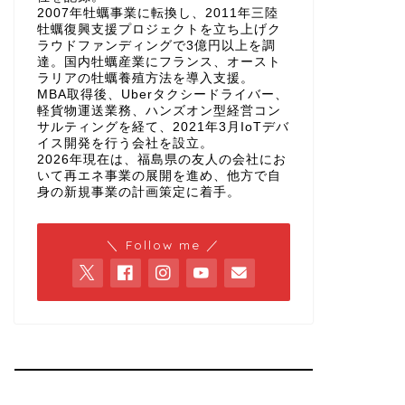
2007年牡蠣事業に転換し、2011年三陸
牡蠣復興支援プロジェクトを立ち上げク
ラウドファンディングで3億円以上を調
達。国内牡蠣産業にフランス、オースト
ラリアの牡蠣養殖方法を導入支援。
MBA取得後、Uberタクシードライバー、
軽貨物運送業務、ハンズオン型経営コン
サルティングを経て、2021年3月IoTデバ
イス開発を行う会社を設立。
2026年現在は、福島県の友人の会社にお
いて再エネ事業の展開を進め、他方で自
身の新規事業の計画策定に着手。
＼ Follow me ／