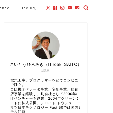
ience
inquiry
さいとうひろあき（Hiroaki SAITO）
起業家
電気工事、プログラマーを経てコンビニ
で独立。
自販機オペレータ事業、宅配事業、飲食
店事業を経験し、別会社として2000年に
ITベンチャーを創業、2004年グリーンシ
ートに株式公開、
デロイト トウシュ トー
マツ日本テクノロジー Fast 50
では国内3
位を記録。