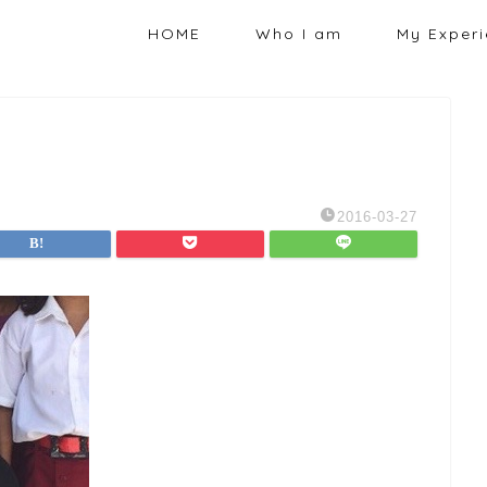
HOME
Who I am
My Exper
2016-03-27