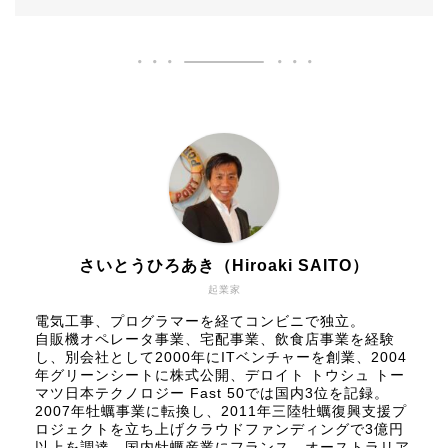
さいとうひろあき（Hiroaki SAITO）
起業家
電気工事、プログラマーを経てコンビニで独立。
自販機オペレータ事業、宅配事業、飲食店事業を経験
し、別会社として2000年にITベンチャーを創業、2004
年グリーンシートに株式公開、
デロイト トウシュ トー
マツ日本テクノロジー Fast 50
では国内3位を記録。
2007年牡蠣事業に転換し、2011年三陸牡蠣復興支援プ
ロジェクトを立ち上げクラウドファンディングで3億円
以上を調達。国内牡蠣産業にフランス、オーストラリア