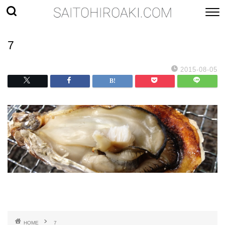
7
2015-08-05
HOME
7