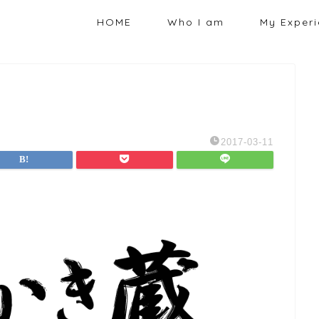
HOME
Who I am
My Exper
2017-03-11