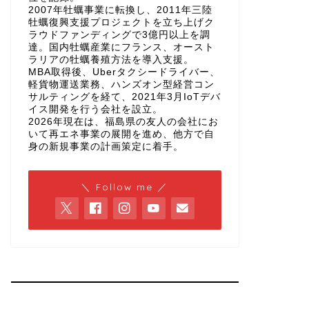
2007年牡蠣事業に転換し、2011年三陸
牡蠣復興支援プロジェクトを立ち上げク
ラウドファンディングで3億円以上を調
達。国内牡蠣産業にフランス、オースト
ラリアの牡蠣養殖方法を導入支援。
MBA取得後、Uberタクシードライバー、
軽貨物運送業務、ハンズオン型経営コン
サルティングを経て、2021年3月IoTデバ
イス開発を行う会社を設立。
2026年現在は、福島県の友人の会社にお
いて再エネ事業の展開を進め、他方で自
身の新規事業の計画策定に着手。
＼ Follow me ／