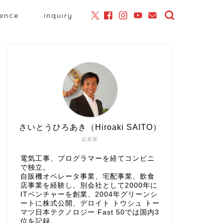
ience
inquiry
さいとうひろあき（Hiroaki SAITO）
起業家
電気工事、プログラマーを経てコンビニ
で独立。
自販機オペレータ事業、宅配事業、飲食
店事業を経験し、別会社として2000年に
ITベンチャーを創業、2004年グリーンシ
ートに株式公開、
デロイト トウシュ トー
マツ日本テクノロジー Fast 50
では国内3
位を記録。