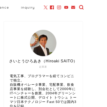
ience
inquiry
さいとうひろあき（Hiroaki SAITO）
起業家
電気工事、プログラマーを経てコンビニ
で独立。
自販機オペレータ事業、宅配事業、飲食
店事業を経験し、別会社として2000年に
ITベンチャーを創業、2004年グリーンシ
ートに株式公開、
デロイト トウシュ トー
マツ日本テクノロジー Fast 50
では国内3
位を記録。