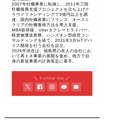
2007年牡蠣事業に転換し、2011年三陸
牡蠣復興支援プロジェクトを立ち上げク
ラウドファンディングで3億円以上を調
達。国内牡蠣産業にフランス、オースト
ラリアの牡蠣養殖方法を導入支援。
MBA取得後、Uberタクシードライバー、
軽貨物運送業務、ハンズオン型経営コン
サルティングを経て、2021年3月IoTデバ
イス開発を行う会社を設立。
2026年現在は、福島県の友人の会社にお
いて再エネ事業の展開を進め、他方で自
身の新規事業の計画策定に着手。
＼ Follow me ／