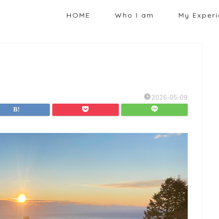
HOME
Who I am
My Exper
2026-05-09